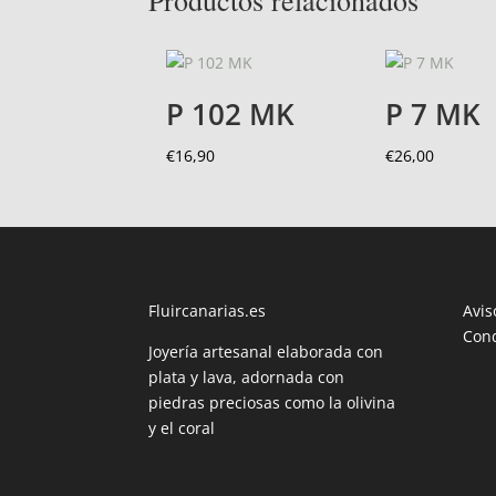
Productos relacionados
P 102 MK
P 7 MK
€
16,90
€
26,00
Fluircanarias.es
Avis
Con
Joyería artesanal elaborada con
plata y lava, adornada con
piedras preciosas como la olivina
y el coral