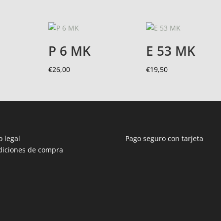
P 6 MK
E 53 MK
€
26,00
€
19,50
o legal
Pago seguro con tarjeta
diciones de compra