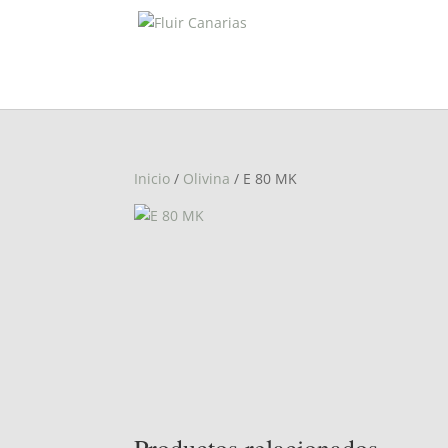
Inicio
/
Olivina
/ E 80 MK