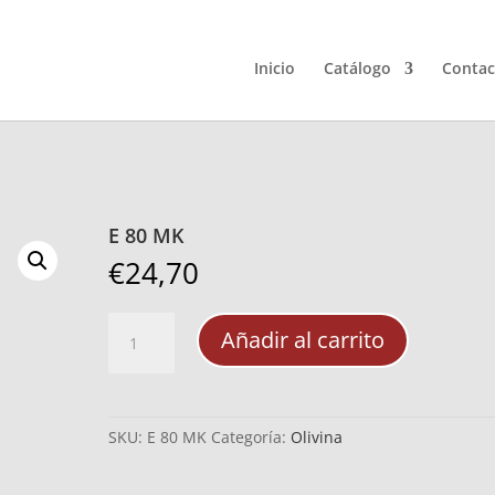
Inicio
Catálogo
Contac
E 80 MK
€
24,70
E
Añadir al carrito
80
MK
cantidad
SKU:
E 80 MK
Categoría:
Olivina